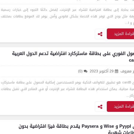
نت بحاجة إلى بطاقة افتراضية للشراء عبر الإنترنت، يُفضل دائمًا اللجوء إلى خيارات رسمية
قة مثل بونج التي توفر هذه الخدمة بشكل قانوني وآمن. يوفر لك الموقع بطاقات بمختلف
ع و ا…
راءة المزيد
ول الفوري على بطاقة ماستركارد افتراضية تدعم الدول العربية
ca
ر معروف
29 أكتوبر 2023
(0)
تطبيق cardB هو تطبيق للهواتف الذكية يوفر للمستخدمين إمكانية الحصول على بطاقة ماستركارد
ضية مجانية. يمكن استخدام هذه البطاقة للشراء عبر الإنترنت أو في المتاجر التي تقبل بطاقات
كار…
راءة المزيد
بديل Pyypl و Wise و Paysera يقدم بطاقة فيزا افتراضية بدون
اعات شهرية