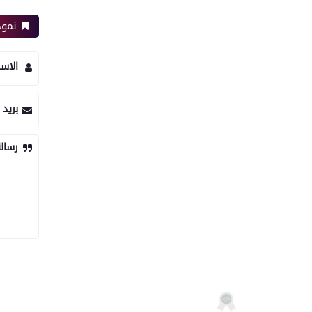
نموذ
الاس
بريد 
رسال