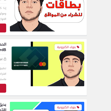
إذا ك
وموثو
الانوا
ق
الحص
بنوك الكترونية
rdB
غي
افترا
ماستر
ق
بنوك الكترونية
اقتط