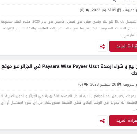
ر معروف
09 أكتوبر 2023
(0)
رابط التسجيل Bitnob هو بنك رقمي مقره في نيجيريا، تأسس في عام 2020. يقدم البنك مجموعة
ة من الخدمات المصرفية الرقمية، بما في ذلك التحويلات المالية، والدفعات عبر الإنترنت،
تثمار في…
راءة المزيد
شرح بيع و شراء ارصدة Paysera Wise Payeer Usdt في الجزائر عبر موقع
دك
ر معروف
26 سبتمبر 2023
(0)
صيدك يعتبر من احد المواقع النادرة لتبادل الارصدة الالكترونية في الجزائر و الدول العربية. لا
المنصة أية عمولة في الوقت الحالي تخلي المنصة مسؤوليتها من أي سوء استغلال أو أي
ة…
راءة المزيد