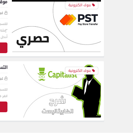
موقع PST للحصول على بطا
بنوك الكترونية
غي
"إنشا
أدخل 
ق
التسجيل في talist
بنوك الكترونية
غي
انقر 
ق