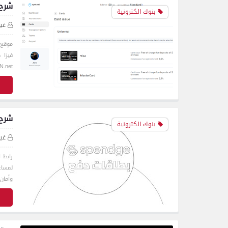
شرح 
بنوك الكترونية
غي
فيزا 
EPN.net:
ق
شرح موقع Spendge للح
بنوك الكترونية
غي
وأمان
ق