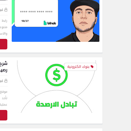
غي
متنوع
والاس
ق
بنوك الكترونية
رصي
غي
موقع ر
تأخد 
عملي
ق