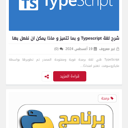
شرح لغة Typescript و بما تتميز و ماذا يمكن ان نفعل بها
غير معروف
19 أغسطس 2024
(0)
TypeScript هي لغة برمجة قوية ومفتوحة المصدر تم تطويرها بواسطة
مايكروسوفت. تعتبر امتدادًا…
قراءة المزيد
برمجة