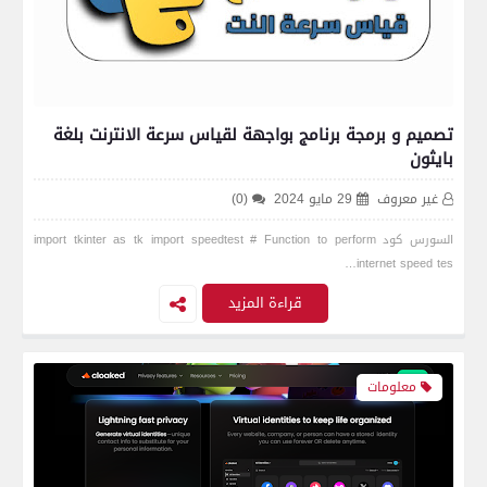
تصميم و برمجة برنامج بواجهة لقياس سرعة الانترنت بلغة
بايثون
غير معروف
29 مايو 2024
(0)
السورس كود import tkinter as tk import speedtest # Function to perform
internet speed tes…
قراءة المزيد
معلومات