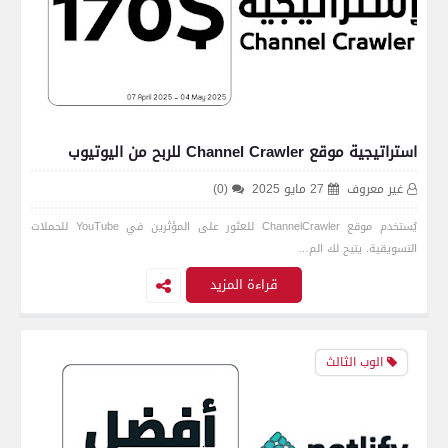
استراتيجية موقع Channel Crawler للربح من اليوتيوب
غير معروف
27 مايو 2025
(0)
يُستخدم موقع ChannelCrawler للعثور على المؤثرين في YouTube للحملات
التسويقية. يتيح لك الم…
قراءة المزيد
الوب الثالث