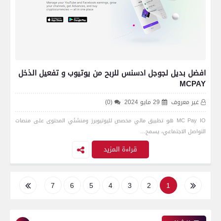
افضل بديل لجوجل ادسنس للربح من يوتيوب و تفعيل الذخل
MCPAY
غير معروف
29 مايو 2024
(0)
MC Pay IO هو تطبيق مالي مخصص لليوتيوبرز ومنشئي المحتوى على منصات
التواصل الاجتماعي، يسمح…
قراءة المزيد
7
6
5
4
3
2
1
11
10
9
8