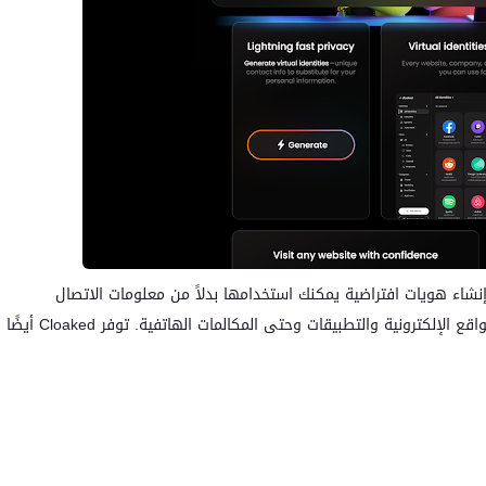
اء هويات افتراضية يمكنك استخدامها بدلاً من معلومات الاتصال
الحقيقية الخاصة بك. يمكنك استخدام هويات Cloaked للمواقع الإلكترونية والتطبيقات وحتى المكالمات الهاتفية. توفر Cloaked أيضًا