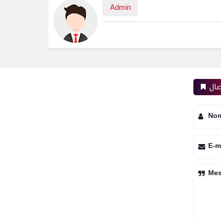
Admin
صال
No
E-m
Me