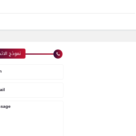
نموذج الات
m
ail
ssage