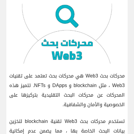
محركات بحث Web3 هي محركات بحث تعتمد على تقنيات
Web3 ، مثل blockchain و DApps و NFTs. تتميز هذه
المحركات عن محركات البحث التقليدية بتركيزها على
الخصوصية والأمان والشفافية.
تستخدم محركات بحث Web3 تقنية blockchain لتخزين
بيانات البحث الخاصة بها ، مما يضمن عدم إمكانية